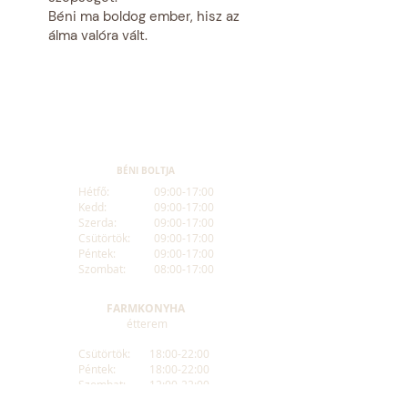
Béni ma boldog ember, hisz az
álma valóra vált.
BÉNI BOLTJA
Hétfő:
09:00-17:00
Kedd:
09:00-17:00
Szerda:
09:00-17:00
Csütörtök:
09:00-17:00
Péntek:
09:00-17:00
Szombat:
08:00-17:00
FARMKONYHA
étterem
Csütörtök:
18:00-22:00
Péntek:
18:00-22:00
Szombat:
12:00-22:00