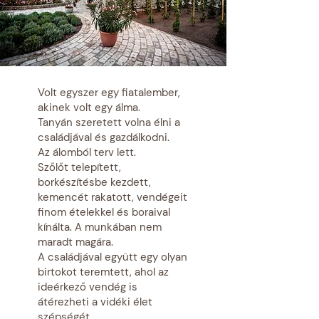
Volt egyszer egy fiatalember,
akinek volt egy álma.
Tanyán szeretett volna élni a
családjával és gazdálkodni.
Az álomból terv lett.
Szőlőt telepített,
borkészítésbe kezdett,
kemencét rakatott, vendégeit
finom ételekkel és boraival
kínálta. A munkában nem
maradt magára.
A családjával együtt egy olyan
birtokot teremtett, ahol az
ideérkező vendég is
átérezheti a vidéki élet
szépségét.