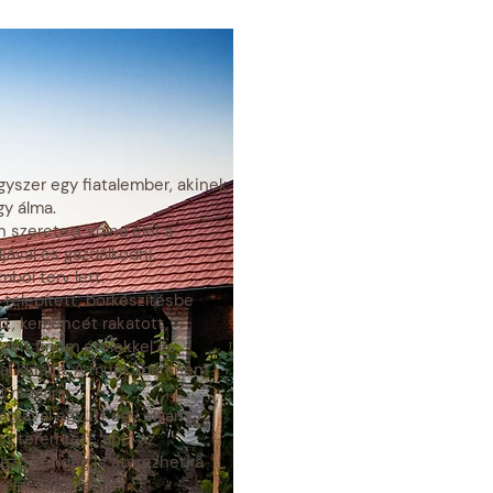
gyszer egy fiatalember, akinek
gy álma.
 szeretett volna élni a
jával és gazdálkodni.
mból terv lett.
 telepített, borkészítésbe
tt, kemencét rakatott,
geit finom ételekkel és
val kínálta. A munkában nem
t magára.
ádjával együtt egy olyan
ot teremtett, ahol az
ező vendég is átérezheti a
 élet szépségét.