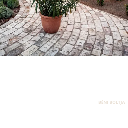
Béni 
valóra 
BÉNI BOLTJA