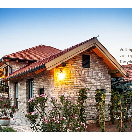
Volt e
volt e
Tanyán
család
Az álo
Szőlőt
kezde
vendé
borai
marad
A csal
birtok
ideérk
vidéki