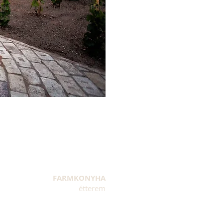
ma boldog ember, hisz az álma
vált.
FARMKONYHA
étterem