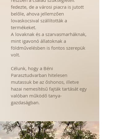
részben a család szükségleteit
fedezte, de a városi piacra is jutott
belőle, ahova jellemzően
lovaskocsival szállították a
termékeket.
A lovaknak és a szarvasmarháknak,
mint igavonó állatoknak a
földművelésben is fontos szerepük
volt.
Célunk, hogy a
Béni
Parasztudvarban hitelesen
mutassuk be az őshonos, illetve
hazai nemesítésű fajták tartását egy
valóban működő tanya-
gazdaságban.